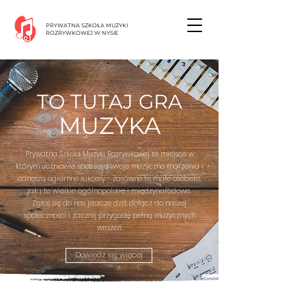
PRYWATNA SZKOŁA MUZYKI
ROZRYWKOWEJ W NYSIE
TO TUTAJ GRA
MUZYKA
Prywatna Szkoła Muzyki Rozrywkowej to miejsce w
którym uczniowie spełniają swoje muzyczne marzenia i
odnoszą ogromne sukcesy - zarówno te małe osobiste,
jak i te wielkie ogólnopolskie i międzynarodowe..
Zgłoś się do nas jeszcze dziś, dołącz do naszej
społeczności i zacznij przygodę pełną muzycznych
wrażeń.
Dowiedz się więcej