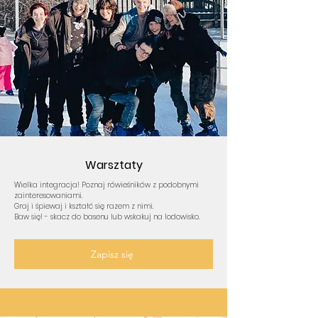
Warsztaty
Wielka integracja! Poznaj rówieśników z podobnymi
zainteresowaniami.
Graj i śpiewaj i kształć się razem z nimi.
Baw się! - skacz do basenu lub wskakuj na lodowisko.
Zapisz się