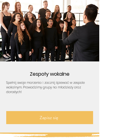
Zespoły wokalne
Spełnij swoje marzenia i zacznij śpiewać w zespole
wokalnym. Prowadzimy grupy na młodzieży oraz
dorosłych!
Zapisz się