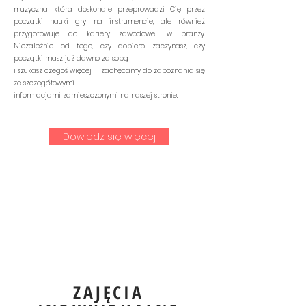
muzyczna, która doskonale przeprowadzi Cię przez
początki nauki gry na instrumencie, ale również
przygotowuje do kariery zawodowej w branży.
Niezależnie od tego, czy dopiero zaczynasz, czy
początki masz już dawno za sobą
i szukasz czegoś więcej — zachęcamy do zapoznania się
ze szczegółowymi
informacjami zamieszczonymi na naszej stronie.
Dowiedz się więcej
ZAJĘCIA