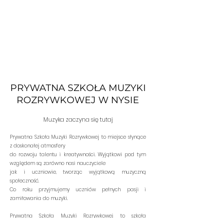
PRYWATNA SZKOŁA MUZYKI
ROZRYWKOWEJ W NYSIE
Muzyka zaczyna się tutaj
Prywatna Szkoła Muzyki Rozrywkowej to miejsce słynące
z doskonałej atmosfery
do rozwoju talentu i kreatywności. Wyjątkowi pod tym
względem są zarówno nasi nauczyciele
jak i uczniowie, tworząc wyjątkową muzyczną
społeczność.
Co roku przyjmujemy uczniów pełnych pasji i
zamiłowania do muzyki.
Prywatna Szkoła Muzyki Rozrywkowej to szkoła