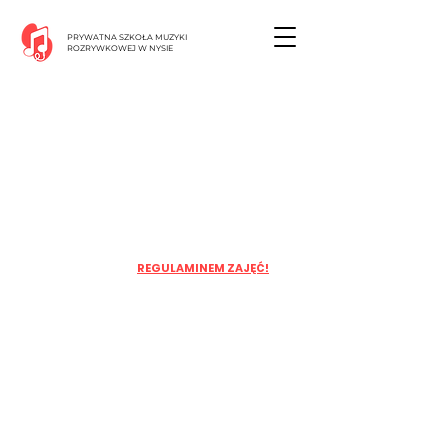
PRYWATNA SZKOŁA MUZYKI
ROZRYWKOWEJ W NYSIE
WEŹ UDZIAŁ W
WARSZTATACH
ZIMOWYCH!
1. ZAPOZNAJ SIĘ Z
REGULAMINEM ZAJĘĆ!
2. WYPEŁNIJ FORMULARZ ZAPISU
3. DOŁĄCZ DO GRUPY UCZESTNIKÓW !