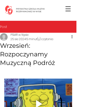
PRYWATNA SZKOŁA MUZYKI
ROZRYWKOWEJ W NYSIE
Post
PSMR w Nysie
25 sie 2024
5 minut(y) czytania
Wrzesień:
Rozpoczynamy
Muzyczną Podróż